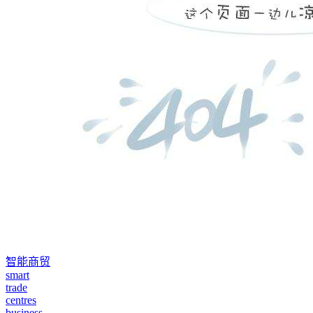
智能商贸
smart
trade
centres
business