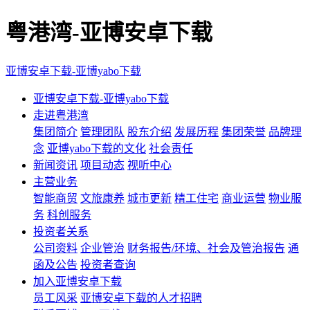
粤港湾-亚博安卓下载
亚博安卓下载-亚博yabo下载
亚博安卓下载-亚博yabo下载
走进粤港湾
集团简介
管理团队
股东介绍
发展历程
集团荣誉
品牌理
念
亚博yabo下载的文化
社会责任
新闻资讯
项目动态
视听中心
主营业务
智能商贸
文旅康养
城市更新
精工住宅
商业运营
物业服
务
科创服务
投资者关系
公司资料
企业管治
财务报告/环境、社会及管治报告
通
函及公告
投资者查询
加入亚博安卓下载
员工风采
亚博安卓下载的人才招聘