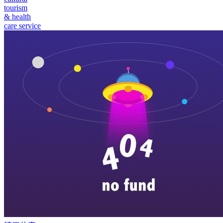
tourism
& health
care service