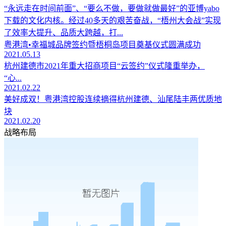
“永远走在时间前面”、“要么不做，要做就做最好”的亚博yabo
下载的文化内核。经过40多天的艰苦奋战，“梧州大会战”实现
了效率大提升、品质大跨越，打...
粤港湾•幸福城品牌签约暨梧桐岛项目奠基仪式圆满成功
2021.05.13
杭州建德市2021年重大招商项目“云签约”仪式隆重举办，
“心...
2021.02.22
美好成双！粤港湾控股连续摘得杭州建德、汕尾陆丰两优质地
块
2021.02.20
战略布局