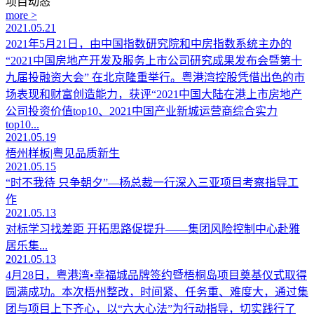
项目动态
more >
2021.05.21
2021年5月21日，由中国指数研究院和中房指数系统主办的
“2021中国房地产开发及服务上市公司研究成果发布会暨第十
九届投融资大会” 在北京隆重举行。粤港湾控股凭借出色的市
场表现和财富创造能力，获评“2021中国大陆在港上市房地产
公司投资价值top10、2021中国产业新城运营商综合实力
top10...
2021.05.19
梧州样板|粤见品质新生
2021.05.15
“时不我待 只争朝夕”—杨总裁一行深入三亚项目考察指导工
作
2021.05.13
对标学习找差距 开拓思路促提升——集团风险控制中心赴雅
居乐集...
2021.05.13
4月28日，粤港湾•幸福城品牌签约暨梧桐岛项目奠基仪式取得
圆满成功。本次梧州整改，时间紧、任务重、难度大，通过集
团与项目上下齐心，以“六大心法”为行动指导，切实践行了