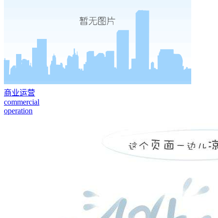
商业运营
commercial
operation