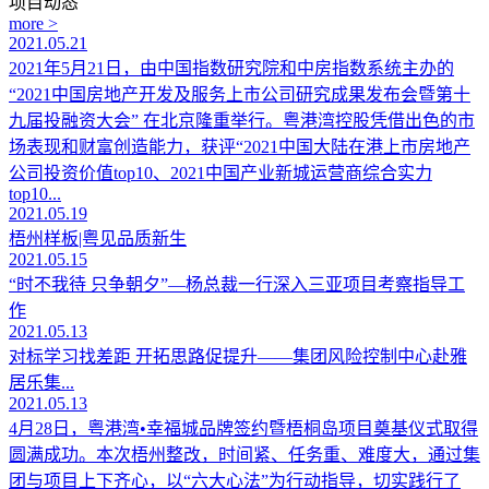
项目动态
more >
2021.05.21
2021年5月21日，由中国指数研究院和中房指数系统主办的
“2021中国房地产开发及服务上市公司研究成果发布会暨第十
九届投融资大会” 在北京隆重举行。粤港湾控股凭借出色的市
场表现和财富创造能力，获评“2021中国大陆在港上市房地产
公司投资价值top10、2021中国产业新城运营商综合实力
top10...
2021.05.19
梧州样板|粤见品质新生
2021.05.15
“时不我待 只争朝夕”—杨总裁一行深入三亚项目考察指导工
作
2021.05.13
对标学习找差距 开拓思路促提升——集团风险控制中心赴雅
居乐集...
2021.05.13
4月28日，粤港湾•幸福城品牌签约暨梧桐岛项目奠基仪式取得
圆满成功。本次梧州整改，时间紧、任务重、难度大，通过集
团与项目上下齐心，以“六大心法”为行动指导，切实践行了