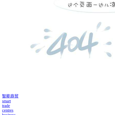
智能商贸
smart
trade
centres
business