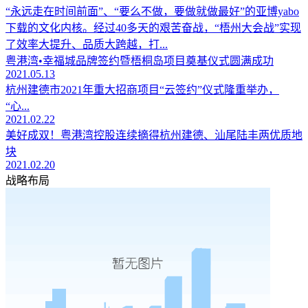
“永远走在时间前面”、“要么不做，要做就做最好”的亚博yabo
下载的文化内核。经过40多天的艰苦奋战，“梧州大会战”实现
了效率大提升、品质大跨越，打...
粤港湾•幸福城品牌签约暨梧桐岛项目奠基仪式圆满成功
2021.05.13
杭州建德市2021年重大招商项目“云签约”仪式隆重举办，
“心...
2021.02.22
美好成双！粤港湾控股连续摘得杭州建德、汕尾陆丰两优质地
块
2021.02.20
战略布局