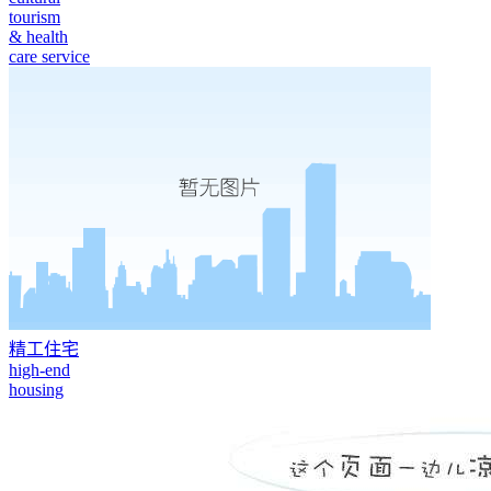
tourism
& health
care service
精工住宅
high-end
housing