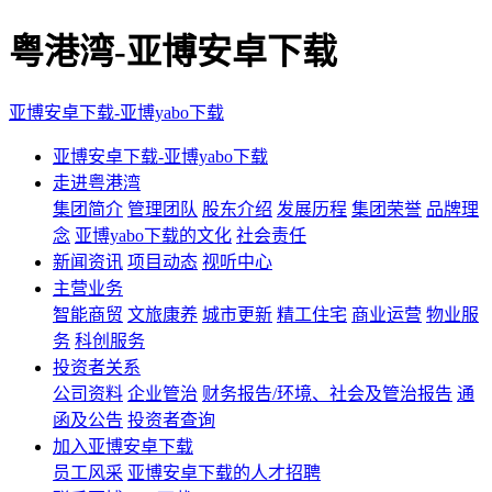
粤港湾-亚博安卓下载
亚博安卓下载-亚博yabo下载
亚博安卓下载-亚博yabo下载
走进粤港湾
集团简介
管理团队
股东介绍
发展历程
集团荣誉
品牌理
念
亚博yabo下载的文化
社会责任
新闻资讯
项目动态
视听中心
主营业务
智能商贸
文旅康养
城市更新
精工住宅
商业运营
物业服
务
科创服务
投资者关系
公司资料
企业管治
财务报告/环境、社会及管治报告
通
函及公告
投资者查询
加入亚博安卓下载
员工风采
亚博安卓下载的人才招聘