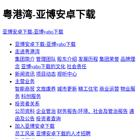
粤港湾-亚博安卓下载
亚博安卓下载-亚博yabo下载
亚博安卓下载-亚博yabo下载
走进粤港湾
集团简介
管理团队
股东介绍
发展历程
集团荣誉
品牌理
念
亚博yabo下载的文化
社会责任
新闻资讯
项目动态
视听中心
主营业务
智能商贸
文旅康养
城市更新
精工住宅
商业运营
物业服
务
科创服务
投资者关系
公司资料
企业管治
财务报告/环境、社会及管治报告
通
函及公告
投资者查询
加入亚博安卓下载
员工风采
亚博安卓下载的人才招聘