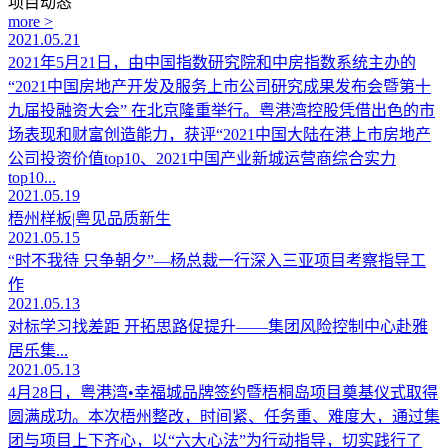
项目动态
more >
2021.05.21
2021年5月21日，由中国指数研究院和中房指数系统主办的
“2021中国房地产开发及服务上市公司研究成果发布会暨第十
九届投融资大会” 在北京隆重举行。粤港湾控股凭借出色的市
场表现和财富创造能力，获评“2021中国大陆在港上市房地产
公司投资价值top10、2021中国产业新城运营商综合实力
top10...
2021.05.19
梧州样板|粤见品质新生
2021.05.15
“时不我待 只争朝夕”—杨总裁一行深入三亚项目考察指导工
作
2021.05.13
对标学习找差距 开拓思路促提升——集团风险控制中心赴雅
居乐集...
2021.05.13
4月28日，粤港湾•幸福城品牌签约暨梧桐岛项目奠基仪式取得
圆满成功。本次梧州整改，时间紧、任务重、难度大，通过集
团与项目上下齐心，以“六大心法”为行动指导，切实践行了