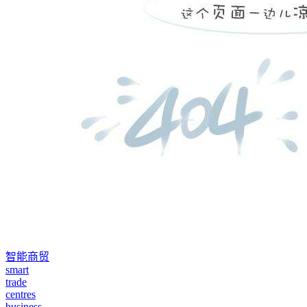
智能商贸
smart
trade
centres
business