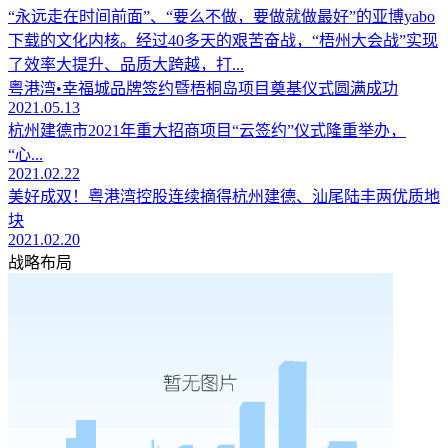
“永远走在时间前面”、“要么不做，要做就做最好”的亚博yabo
下载的文化内核。经过40多天的艰苦奋战，“梧州大会战”实现
了效率大提升、品质大跨越，打...
粤港湾•幸福城品牌签约暨梧桐岛项目奠基仪式圆满成功
2021.05.13
杭州建德市2021年重大招商项目“云签约”仪式隆重举办，
“心...
2021.02.22
美好成双！粤港湾控股连续摘得杭州建德、汕尾陆丰两优质地
块
2021.02.20
战略布局