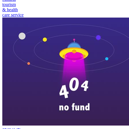
tourism
& health
care service