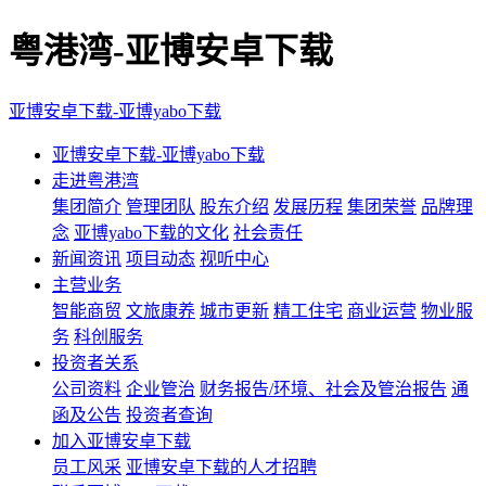
粤港湾-亚博安卓下载
亚博安卓下载-亚博yabo下载
亚博安卓下载-亚博yabo下载
走进粤港湾
集团简介
管理团队
股东介绍
发展历程
集团荣誉
品牌理
念
亚博yabo下载的文化
社会责任
新闻资讯
项目动态
视听中心
主营业务
智能商贸
文旅康养
城市更新
精工住宅
商业运营
物业服
务
科创服务
投资者关系
公司资料
企业管治
财务报告/环境、社会及管治报告
通
函及公告
投资者查询
加入亚博安卓下载
员工风采
亚博安卓下载的人才招聘