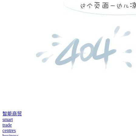
智能商贸
smart
trade
centres
business