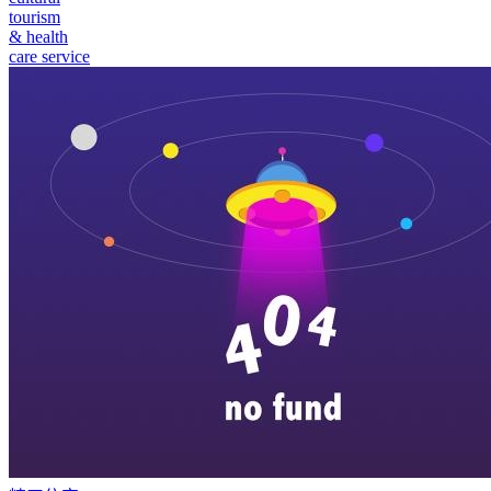
tourism
& health
care service