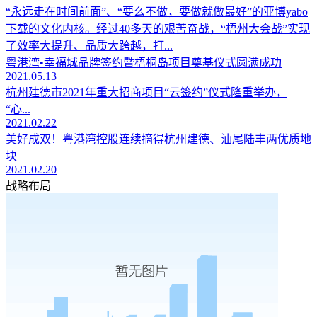
“永远走在时间前面”、“要么不做，要做就做最好”的亚博yabo
下载的文化内核。经过40多天的艰苦奋战，“梧州大会战”实现
了效率大提升、品质大跨越，打...
粤港湾•幸福城品牌签约暨梧桐岛项目奠基仪式圆满成功
2021.05.13
杭州建德市2021年重大招商项目“云签约”仪式隆重举办，
“心...
2021.02.22
美好成双！粤港湾控股连续摘得杭州建德、汕尾陆丰两优质地
块
2021.02.20
战略布局