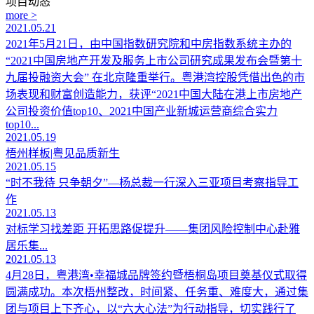
项目动态
more >
2021.05.21
2021年5月21日，由中国指数研究院和中房指数系统主办的
“2021中国房地产开发及服务上市公司研究成果发布会暨第十
九届投融资大会” 在北京隆重举行。粤港湾控股凭借出色的市
场表现和财富创造能力，获评“2021中国大陆在港上市房地产
公司投资价值top10、2021中国产业新城运营商综合实力
top10...
2021.05.19
梧州样板|粤见品质新生
2021.05.15
“时不我待 只争朝夕”—杨总裁一行深入三亚项目考察指导工
作
2021.05.13
对标学习找差距 开拓思路促提升——集团风险控制中心赴雅
居乐集...
2021.05.13
4月28日，粤港湾•幸福城品牌签约暨梧桐岛项目奠基仪式取得
圆满成功。本次梧州整改，时间紧、任务重、难度大，通过集
团与项目上下齐心，以“六大心法”为行动指导，切实践行了