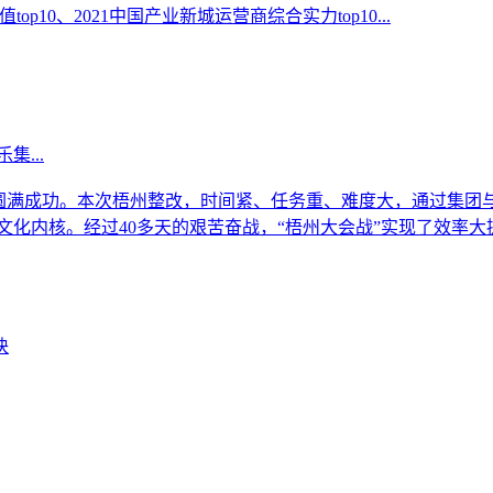
10、2021中国产业新城运营商综合实力top10...
...
得圆满成功。本次梧州整改，时间紧、任务重、难度大，通过集团与
的文化内核。经过40多天的艰苦奋战，“梧州大会战”实现了效率大提
块