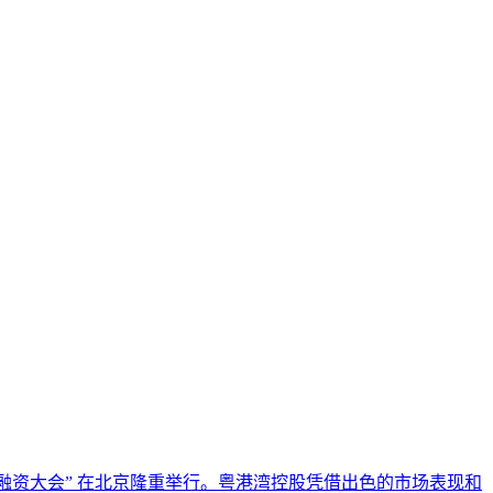
届投融资大会” 在北京隆重举行。粤港湾控股凭借出色的市场表现和