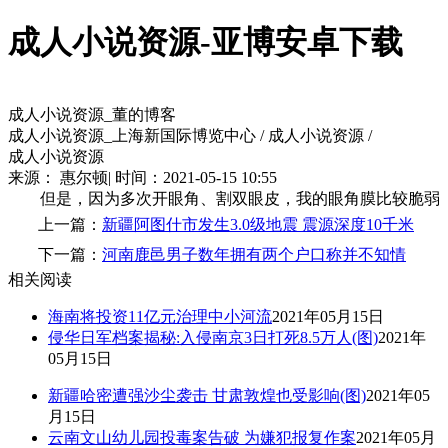
成人小说资源-亚博安卓下载
成人小说资源_董的博客
成人小说资源_上海新国际博览中心 / 成人小说资源 /
成人小说资源
来源： 惠尔顿| 时间：2021-05-15 10:55
但是，因为多次开眼角、割双眼皮，我的眼角膜比较脆弱
上一篇：
新疆阿图什市发生3.0级地震 震源深度10千米
下一篇：
河南鹿邑男子数年拥有两个户口称并不知情
相关阅读
海南将投资11亿元治理中小河流
2021年05月15日
侵华日军档案揭秘:入侵南京3日打死8.5万人(图)
2021年
05月15日
新疆哈密遭强沙尘袭击 甘肃敦煌也受影响(图)
2021年05
月15日
云南文山幼儿园投毒案告破 为嫌犯报复作案
2021年05月