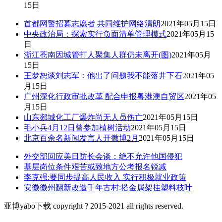
15日
首都网警招募志愿者 共同维护网络清朗
2021年05月15日
中央政治局：探索实行负面清单管理模式
2021年05月15
日
浙江苍南因城管打人聚集人群仍未离开(图)
2021年05月
15日
王梦恕谈刘志军：他出了问题我不能落井下石
2021年05
月15日
广州深化行政审批改革 配合申报粤港澳自贸区
2021年05
月15日
山东郯城化工厂爆炸尚无人员伤亡
2021年05月15日
毛小兵4月12日曾参加植树活动
2021年05月15日
北京百余名新闻发言人开微博2月
2021年05月15日
外交部回应美日防长会谈：绝不允许他国侵犯
基层岗位条件艰苦或致地方公考报名锐减
李克强:要同步提高人民收入 实行积极就业政策
安徽徽州翻新改造千年古村:搭金属架挂塑料枝叶
亚博yabo下载 copyright ? 2015-2021 all rights reserved.