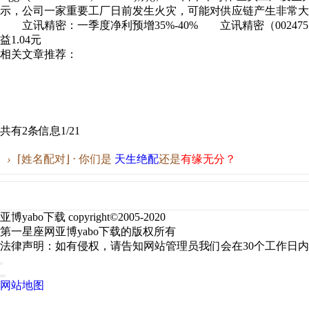
示，公司一家重要工厂日前发生火灾，可能对供应链产生非
立讯精密：一季度净利预增35%-40% 立讯精密（002475）3月22日
益1.04元
相关文章推荐：
共有2条信息
1/2
1
›
⌈姓名配对⌋ ⋅ 你们是
天生绝配
还是
有缘无分？
亚博yabo下载 copyright©2005-2020
第一星座网亚博yabo下载的版权所有
法律声明：如有侵权，请告知网站管理员我们会在30个工作日
网站地图