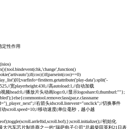
挥稳定性作用
isios)
n(){tool.bindevent(chk,'change',function()
ie('artivauto');if(coo){if(parseint(coo)==0)
)[0];varfinfo=firstitem.getattribute('play-data').split('-
idth:525,//宽playerheight:430,//高autoload:1,//自动加载
动视频head:0,//播放片头动画logo:0,//显示logoshare:0,thumburl:""};
abled');}else{commontool.removeclass(par,e.classname
ightid="j_player_next";//右箭头idscroll.listevent="onclick";//切换事件
滚动scroll.speed=10;//移动速度(单位毫秒，越小越
);toggle(scroll.arrleftid,scroll.bof);};scroll.initialize();//初始化
巨头、全球最大汽车芯片制造商之一的“瑞萨电子公司”总裁柴田英利21日表