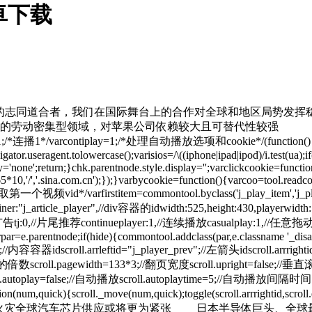
卓下载
真正的志同道合者，我们在国际舞台上的合作对全球和地区局势发
的劳动密集型领域，对苹果公司依赖较大且可替代性较强
连播1*/varcontiplay=1;/*处理自动播放选项和cookie*/(function()
r.useragent.tolowercase();varisios=/\((iphone|ipad|ipod)/i.test(ua);if(
y='none';return;}chk.parentnode.style.display='';varclickcookie=functio
10,'/','.sina.com.cn');});}varbycookie=function(){varcoo=tool.readcook
第一个视频vid*/varfirstitem=commontool.byclass('j_play_item','j_play_list'
ontainer:"j_article_player",//div容器的idwidth:525,height:430,playerw
柱广告tj:0,//片尾推荐continueplayer:1,//连续播放casualplay:1,//任意拖
rpar=e.parentnode;if(hide){commontool.addclass(par,e.classname '_dis
y_list";//内容容器idscroll.arrleftid="j_player_prev";//左箭头idscroll.arrr
ll.pagewidth=133*3;//翻页宽度scroll.upright=false;//垂直
oplay=false;//自动播放scroll.autoplaytime=5;//自动播放间隔时间
n(num,quick){scroll._move(num,quick);toggle(scroll.arrrightid,scroll.eof
)(); 日本半导体巨头工厂发生火灾全球汽车芯片供应或将更为紧张 日本半导体