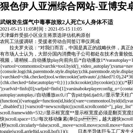
狠色伊人亚洲综合网站-亚博安
武钢发生煤气中毒事故致2人死亡6人身体不适
2021-05-15 11:05
时间：2021-05-15 11:05
天津爆炸受损小区业主将票选评估机构
原创
农民工法援调研：受援者劳动合同签订率仅两成
拉夫罗夫说：“对我们而言，中国是真正的战略伙伴，
有市场人士认为，大部分国内消费电子公司都处在技术含量较低
视频，请稍候...自动播放play向前向后/*自动播放1*/varautoplay=1;/*
{vartool=commontool;varchk=tool.byid('j_video_autoplay');varua=navigato
{console.log(chk.parentnode.style.display);chk.parentnode.style.displa
{varchked=chk.checked;tool.writecookie('artivauto',(chked?1:0),24*365*
{chk.checked=false;autoplay=0;}}};clickcookie();bycookie();})();/*获取
');varfvid=finfo[0];varfpid=finfo[1];varsinabokeplayerconfig_o={c
autoplay:autoplay,//自动播放as:0,//广告pid:fpid,tjad:0,//显示擎天
(function(){vartoggle=function(id,hide){vare=commontool.byid(id);va
'_disabled');}}varscroll=newscrollpic();scroll.scrollcontid="j_pla
scroll.framewidth=532;//显示框宽度**显示框宽度必须是翻页宽度的倍数scro
快)scroll.space=15;//每次移动像素(单位px，越大越快)scroll.aut
(秒)scroll.circularly=false;scroll._move=scroll.move;scroll.move=functio
toggle(scroll.arrleftid,scroll.bof);}