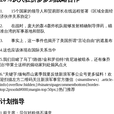
1. 15个国家的领导人和贸易部长在线远程签署《区域全面经
济伙伴关系协定》
2. 在战时，庞大的轰-6轰炸机队能够发射精确制导弹药，瞄
准台湾的军事基地和部队
3. 事实上，这一事件也揭开了美国所谓“言论自由”的遮羞布
4.这也应该体现在国际关系当中
5.我们目睹了马丁?路德?金和罗伯特?肯尼迪被暗杀，还有像乔
治?华莱士这样的煽动家到处煽风点火
6.”关键字:缅甸昂山素季我要反馈新浪军事公众号更多猛料！欢
迎扫描左方二维码关注新浪军事官方微信（sinamilnews）.article-
info{overflow:hidden;}#sinatextpagecommentbottom{border-
top:2pxsolid#000;margin-top:50px;}热门推荐
计划指导
1.前主席：贝尔对租借不满意