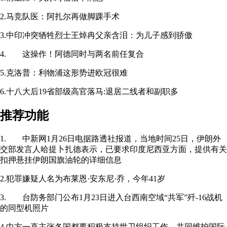
2.马竞队医：阿扎尔再做脚踝手术
3.中印冲突牺牲烈士王焯冉父亲含泪：为儿子感到骄傲
4. 这操作！阿德同时与两名前任复合
5.克洛普：利物浦这形势进欧冠很难
6.十八大后19省部级高官落马:退居二线者和副职多
推荐功能
1. 中新网1月26日电据路透社报道，当地时间25日，伊朗外
交部发言人哈提卜扎德表示，已要求印度尼西亚方面，提供有关
扣押悬挂伊朗国旗油轮的详细信息
2.犯罪嫌疑人名为布莱恩·安东尼·乔，今年41岁
3. 台防务部门公布1月23日进入台西南空域“共军”歼-16战机
的同型机照片
4.中方一直主张各国都要积极支持世卫组织工作，共同维护国际