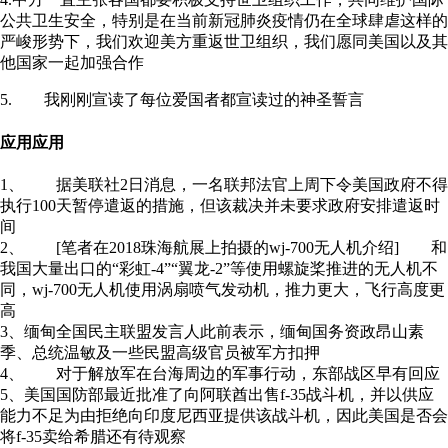
公共卫生安全，特别是在当前新冠肺炎疫情仍在全球肆虐这样的
严峻形势下，我们欢迎美方重返世卫组织，我们愿同美国以及其
他国家一起加强合作
5. 我刚刚宣读了每位爱国者都宣读过的神圣誓言
应用应用
1、 据美联社2日消息，一名联邦法官上周下令美国政府不得
执行100天暂停遣返的措施，但该裁决并未要求政府安排遣返时
间
2、 [笔者在2018珠海航展上拍摄的wj-700无人机介绍] 和
我国大量出口的“彩虹-4”“翼龙-2”等使用螺旋桨推进的无人机不
同，wj-700无人机使用涡扇喷气发动机，推力更大，飞行高度更
高
3、缅甸全国民主联盟发言人此前表示，缅甸国务资政昂山素
季、总统温敏及一些民盟高级官员被军方扣押
4、 对于解放军在台海周边的军事行动，东部战区早有回应
5、美国国防部最近批准了向阿联酋出售f-35战斗机，并以供应
能力不足为由拒绝向印度尼西亚提供该战斗机，因此美国是否会
将f-35卖给希腊还有待观察