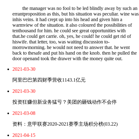
the manager was no fool to be led blindly away by such an
errantproposition as this, but his situation was peculiar. wine was
inhis veins. it had crept up into his head and given him a
warmview of the situation. it also coloured the possibilities of
tenthousand for him. he could see great opportunities with
that.he could get carrie. oh, yes, he could! he could get rid of
hiswife. that letter, too, was waiting discussion to-
morrowmorning. he would not need to answer that. he went
back to thesafe and put his hand on the knob. then he pulled the
door openand took the drawer with the money quite out.
2021-03-30
阿里巴巴第四财季营收1143.1亿元
2021-03-30
投资狂赚但新业务猛亏？美团的砸钱动作不会停
2021-03-08
资料：意甲联赛2020-2021赛季主场积分榜(03.22)
2021-04-15