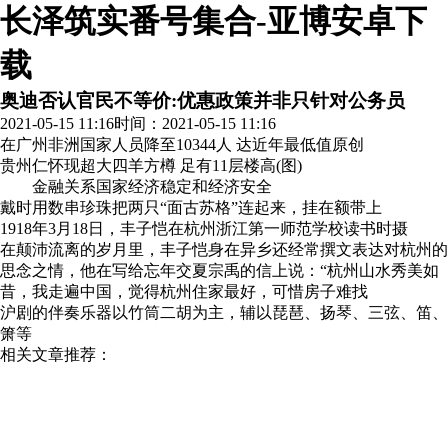
长泽筑实番号集合-亚博安卓下
载
奥迪否认官民不等价:优惠政策并非只针对公务员
2021-05-15 11:16
时间：2021-05-15 11:16
在广州非洲国家人员降至10344人 达近年最低值
原创
贵州仁怀现超大四羊方樽 足有11层楼高(图)
金融关系国家经济稳定和经济安全
戴时用数串珍珠把两只“面古苏格”连起来，挂在额带上
1918年3月18日，丰子恺在杭州浙江第一师范学校读书时摄
在颠沛流离的岁月里，丰子恺身在异乡还经常撰文表达对杭州的
思念之情，他在写给忘年交夏宗禹的信上说：“杭州山水秀美如
昔，我走遍中国，觉得杭州住家最好，可惜房子难找
沪剧的伴奏乐器以竹筒二胡为主，辅以琵琶、扬琴、三弦、笛、
箫等
相关文章推荐：