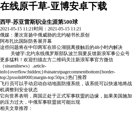
在线原千草-亚博安卓下载
西甲-苏亚雷斯职业生涯第500球
2021-05-15 11:21
时间：2021-05-15 11:21
俄媒：屡次宣扬中俄威胁的北约秘书长
原创
阿布扎比国际防务展开幕
这些问题将在中印两军在班公湖脱离接触后的48小时内解决
关键字:北约东线俄罗斯部队波兰我要反馈新浪军事公众号
更多猛料！欢迎扫描左方二维码关注新浪军事官方微信
（sinamilnews）.article-
info{overflow:hidden;}#sinatextpagecommentbottom{border-
top:2pxsolid#000;margin-top:50px;}热门推荐
飞行员可以手动启动自动地面防撞系统，该系统可以快速地将战
机调整到安全状态
它向世界表明，两国正处于正式军事联盟的边缘，如果美国施加
的压力过大，中俄军事联盟就可能出现
相关文章推荐：