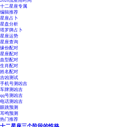
2020流星雨时间
十二星座专属
编辑推荐
星座占卜
星盘分析
塔罗牌占卜
星座运势
星座查询
缘份配对
星座配对
血型配对
生肖配对
姓名配对
吉凶测试
手机号测凶吉
车牌测凶吉
qq号测凶吉
电话测凶吉
眼跳预测
耳鸣预测
热门推荐
十二星座三个阶段的性格