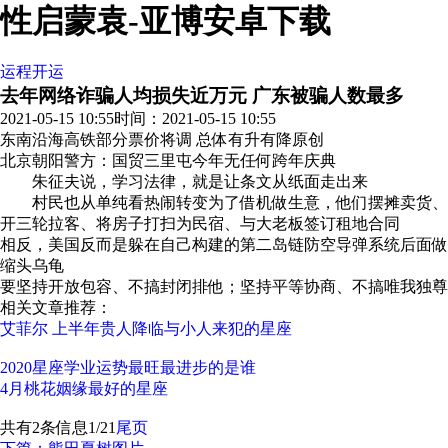
性启蒙袁-亚博安卓下载
运程开运
去年网络诈骗人均损失近万元 广东被骗人数最多
2021-05-15 10:55
时间：2021-05-15 10:55
东南沿海高铁部分票价将调 总体有升有降
原创
北京朝阳警方：国贸三里屯今年无任何跨年庆典
朱征夫说，学习法律，就是让条文从纸面走出来
村民也从单纯看热闹转变为了借机做生意，他们摆摊卖货、
开三轮拉客、将房子打扫为民宿、与大老板签订租地合同
相反，美国反而是躲在自己构建的第二岛链防空导弹系统后面做
缩头乌龟
要坚持开放包容、不搞封闭排他；坚持平等协商、不搞唯我独尊
相关文章推荐：
艾菲尔 上半年贵人降临与小人来犯的星座
2020星座学业运势最旺最进步的是谁
4月桃花姻缘最好的星座
共有2条信息
1/2
1
尾页