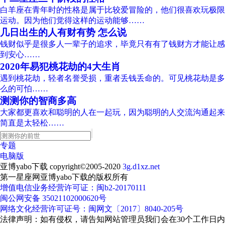
白羊座在青年时的性格是属于比较爱冒险的，他们很喜欢玩极限
运动。因为他们觉得这样的运动能够……
几日出生的人有财有势 怎么说
钱财似乎是很多人一辈子的追求，毕竟只有有了钱财方才能让感
到安心……
2020年易犯桃花劫的4大生肖
遇到桃花劫，轻者名誉受损，重者丢钱丢命的。可见桃花劫是多
么的可怕……
测测你的智商多高
大家都更喜欢和聪明的人在一起玩，因为聪明的人交流沟通起来
简直是太轻松……
专题
电脑版
亚博yabo下载 copyright©2005-2020
3g.d1xz.net
第一星座网亚博yabo下载的版权所有
增值电信业务经营许可证：闽b2-20170111
闽公网安备 35021102000620号
网络文化经营许可证号：闽网文〔2017〕8040-205号
法律声明：如有侵权，请告知网站管理员我们会在30个工作日内