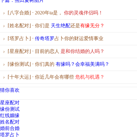
下篇：熊田夏树图片
›
⌈八字合婚⌋ ⋅ 2020年ta是，
你的灵魂伴侣吗！
›
⌈姓名配对⌋ ⋅ 你们是
天生绝配
还是
有缘无分？
›
⌈塔罗占卜⌋ ⋅
传奇塔罗
占卜你的财运爱情事业
›
⌈星座配对⌋ ⋅ 目前的恋人
是和你结婚的人吗？
›
⌈缘份测试⌋ ⋅ 你们真的
有缘吗？会幸福美满吗？
›
⌈十年大运⌋ ⋅ 你近几年会有哪些
危机与机遇？
猜你喜欢
星座配对
缘份测试
红线姻缘
姓名配对
婚前合婚
塔罗占卜