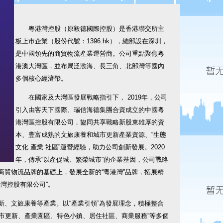
粵港灣控股（原毅德國際控股）是香港聯交所主
板上市企業（股份代號：1396.hk），總部設在深圳，
是中國領先的商貿物流產業運營商。公司重點聚焦粵
港澳大灣區，並布局泛渤海、長三角、北部灣等國內
多個核心經濟帶。
在國家及大灣區發展戰略指引下， 2019年，公司
引入由客天下國際、瑞信海德集團合資成立的中國粵
港灣區控股有限公司，協同共享戰略新股東雄厚的資
本、豐富成熟的文旅康養和城市更新產業資源、“生態
文化 產業 社區”運營經驗，助力公司創新發展。2020
年，傳承“以產促城、繁榮城市”的企業基因，公司戰略
”商貿物流品牌的基礎上，發展全新的“粵港灣”品牌，拓展精
灣控股有限公司”。
新、文旅康養等產業。以“產業引領”為發展理念，積極整合
市更新、產業園區、特色小鎮、居住社區、商業服務”等多個