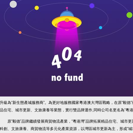
升級為“新生態產城服務商”。為更好地服務國家粵港澳大灣區戰略，在原“毅德
品住宅、城市更新、文旅康養等業態，實行雙品牌運作,同時公司名更名為“粵港
原“毅德”品牌繼續發展商貿物流產業，“粵港灣”品牌拓展精品住宅、城市更
科創、文旅康養、商貿物流等多元化產業資源，以灣區城市更新為主，形成“城