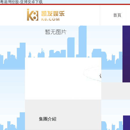
粵港灣控股-亚博安卓下载
首頁
走進粵港灣
集團介紹