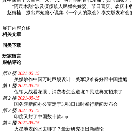
其中保留了大量唐、宋、元、明时期的古代乐曲，如《四破》
“阿尺木刮”涉及傈僳族人民婚丧嫁娶、节日喜庆、欢庆
赵婧楠 摄出席短篇小说集《一个人的聚会》泰文版发布会
展开内容介绍
相关文章
同类下载
玩家留言
跟帖评论
第 0 楼
2021-05-15
美媒炒作中国万吨巨舰设计：美军没准备好跟中国撞船
第 1 楼
2021-05-15
促销大战看花眼，消费者怎么避坑？民法典支招来了
第 2 楼
2021-05-15
国务院新闻办公室定于3月8日10时举行新闻发布会
第 3 楼
2021-05-15
印度又封了中国数十款app
第 4 楼
2021-05-15
火星地表的水去哪了？最新研究提出新结论