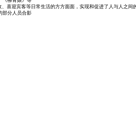
、《柳青娘》等
丰收、喜迎宾客等日常生活的方方面面，实现和促进了人与人之
的部分人员合影