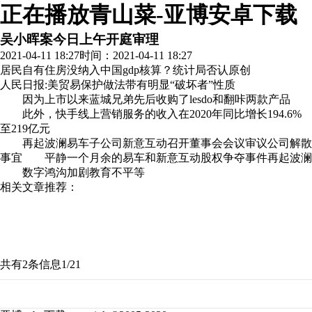
正在播放青山菜-亚博安卓下载
吴小晖案今日上午开庭审理
2021-04-11 18:27
时间：2021-04-11 18:27
居民自有住房没纳入中国gdp核算？统计局否认
原创
人民日报:美贸易保护做法带有明显“破坏者”性质
因为上市以来蓝城兄弟先后收购了lesdo和翻咔两款产品
此外，快手线上营销服务的收入在2020年同比增长194.6%
至219亿元
再起波澜易车子公司新意互动召开董事会会议审议公司解散
事宜 平静一个月余的易车和新意互动股权争夺事件再起波澜
数字鸿沟加剧教育不平等
相关文章推荐：
共有2条信息
1/2
1