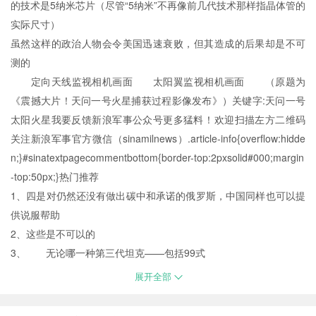
的技术是5纳米芯片（尽管“5纳米”不再像前几代技术那样指晶体管的
实际尺寸）
虽然这样的政治人物会令美国迅速衰败，但其造成的后果却是不可
测的
定向天线监视相机画面 太阳翼监视相机画面 （原题为
《震撼大片！天问一号火星捕获过程影像发布》）关键字:天问一号
太阳火星我要反馈新浪军事公众号更多猛料！欢迎扫描左方二维码
关注新浪军事官方微信（sinamilnews）.article-info{overflow:hidde
n;}#sinatextpagecommentbottom{border-top:2pxsolid#000;margin
-top:50px;}热门推荐
1、四是对仍然还没有做出碳中和承诺的俄罗斯，中国同样也可以提
供说服帮助
2、这些是不可以的
3、 无论哪一种第三代坦克——包括99式
展开全部