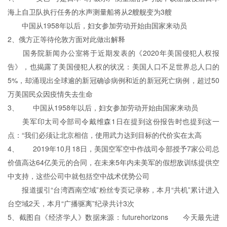
海上自卫队执行任务的水声测量船将从2艘舰变为3艘
中国从1958年以后，妇女参加劳动开始由国家来动员
2、俄方正等待伦敦方面对此做出解释
国务院新闻办公室将于近期发表的《2020年美国侵犯人权报
告》，也揭露了美国侵犯人权的状况：美国人口不足世界总人口的
5%，却涌现出全球逾的新冠确诊病例和近的新冠死亡病例，超过50
万美国民众因疫情失去生命
3、 中国从1958年以后，妇女参加劳动开始由国家来动员
美军印太司令部司令戴维森1日在提到这份报告时也提到这一
点：“我们必须让北京相信，使用武力达到目标的代价实在太高
4、 2019年10月18日，美国空军空中作战司令部授予7家公司总
价值高达64亿美元的合同，在未来5年内未美军的假想敌训练提供空
中支持，这些公司中就包括空中战术优势公司
报道援引“台湾西南空域”粉丝专页记录称，本月“共机”累计进入
台空域2天，本月“广播驱离”纪录共计3次
5、截图自《经济学人》数据来源：futurehorizons 今天最先进