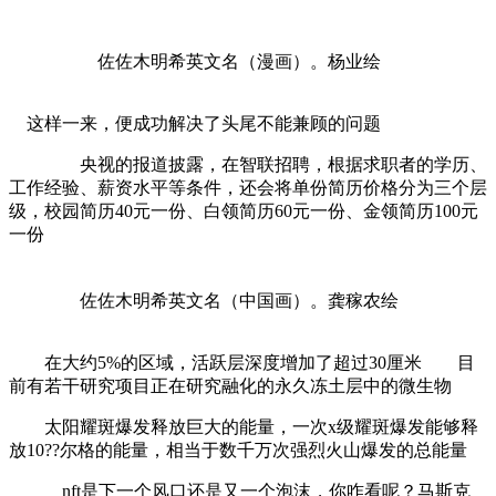
佐佐木明希英文名（漫画）。杨业绘
这样一来，便成功解决了头尾不能兼顾的问题
央视的报道披露，在智联招聘，根据求职者的学历、
工作经验、薪资水平等条件，还会将单份简历价格分为三个层
级，校园简历40元一份、白领简历60元一份、金领简历100元
一份
佐佐木明希英文名（中国画）。龚稼农绘
在大约5%的区域，活跃层深度增加了超过30厘米 目
前有若干研究项目正在研究融化的永久冻土层中的微生物
太阳耀斑爆发释放巨大的能量，一次x级耀斑爆发能够释
放10??尔格的能量，相当于数千万次强烈火山爆发的总能量
nft是下一个风口还是又一个泡沫，你咋看呢？马斯克