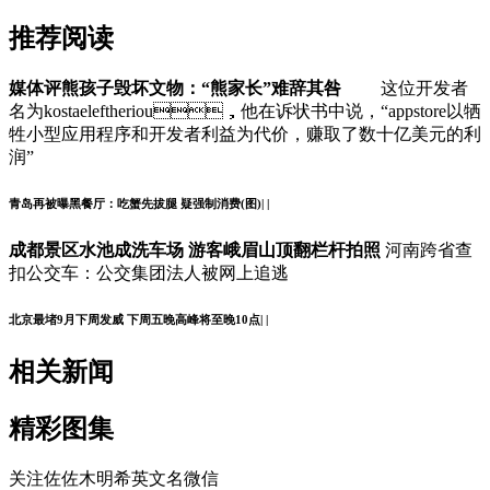
推荐阅读
媒体评熊孩子毁坏文物：“熊家长”难辞其咎
这位开发者
名为kostaeleftheriou，他在诉状书中说，“appstore以牺
牲小型应用程序和开发者利益为代价，赚取了数十亿美元的利
润”
青岛再被曝黑餐厅：吃蟹先拔腿 疑强制消费(图)| |
成都景区水池成洗车场 游客峨眉山顶翻栏杆拍照
河南跨省查
扣公交车：公交集团法人被网上追逃
北京最堵9月下周发威 下周五晚高峰将至晚10点| |
相关新闻
精彩图集
关注佐佐木明希英文名微信