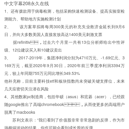
中文字幕208永久在线
1、还有拨款用于病毒检测，包括采购快速检测设备、提高实验室检
测能力、帮助地方实施检测计划
2、 该方案草拟将每周300美元的补充失业救济金延长到9月6
日，并向大多数美国人直接发放高达1400美元刺激支票
据refinitiv，过去六个月里一共有13位分析师给出中性评
级、12位建议买入和10建议卖出
3、 2017-2019年，集团净利润分别为4710万元、-1.69亿元、3
169万元，截至2020年9月30日，2020年前三季度净利润3394万
元，较上年同期755万元同比增长349.53%
他补充称，目前主要科技etf和板块指数尚未突破关键支撑位，未来
几天应密切关注潜在风险
4、其他数家pc制造商，包括华硕（asus）和宏碁（acer），已经跟
随google推出了高端chromebook，从而使更多的高端用户
脱离了macbooks
苏利文表示：“我们看到了价值股非常非常急剧的反弹，作为市
场极端波动的结果，你也可能会看到成长股的反弹