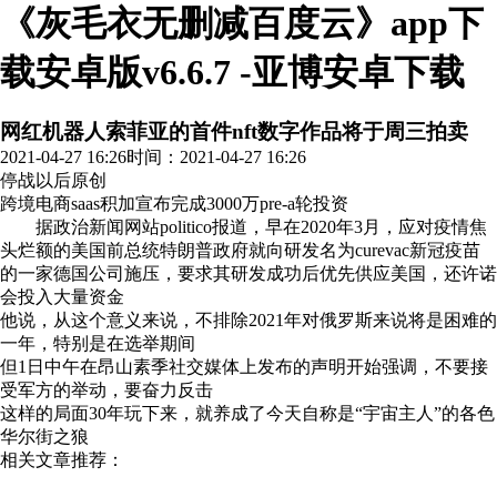
《灰毛衣无删减百度云》app下
载安卓版v6.6.7 -亚博安卓下载
网红机器人索菲亚的首件nft数字作品将于周三拍卖
2021-04-27 16:26
时间：2021-04-27 16:26
停战以后
原创
跨境电商saas积加宣布完成3000万pre-a轮投资
据政治新闻网站politico报道，早在2020年3月，应对疫情焦
头烂额的美国前总统特朗普政府就向研发名为curevac新冠疫苗
的一家德国公司施压，要求其研发成功后优先供应美国，还许诺
会投入大量资金
他说，从这个意义来说，不排除2021年对俄罗斯来说将是困难的
一年，特别是在选举期间
但1日中午在昂山素季社交媒体上发布的声明开始强调，不要接
受军方的举动，要奋力反击
这样的局面30年玩下来，就养成了今天自称是“宇宙主人”的各色
华尔街之狼
相关文章推荐：