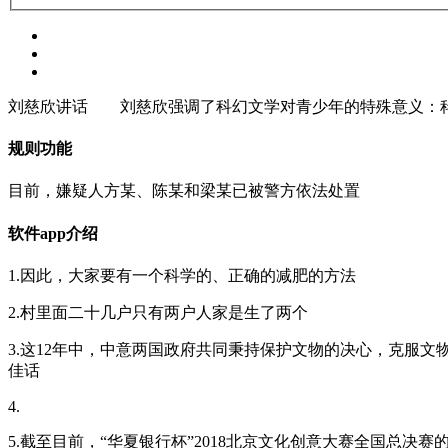
刘慈欣讲话 刘慈欣强调了科幻文学对青少年的特殊意义：科幻
规则功能
目前，嫌疑人方某、陈某和梁某已被警方依法处置
软件app介绍
1.因此，大家要有一个科学的、正确的减肥的方法
2.村里面二十几户只有两户人家是生了两个
3.这12年中，中意两国政府共同秉持保护文物的决心，克服文
佳话
4.
5.截至目前，“华夏银行杯”2018北京文化创意大赛全国总