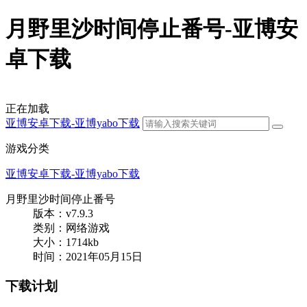
月野里沙时间停止番号-亚博安
卓下载
正在加载
亚博安卓下载-亚博yabo下载
游戏分类
亚博安卓下载-亚博yabo下载
月野里沙时间停止番号
版本：v7.9.3
类别：网络游戏
大小：1714kb
时间：2021年05月15日
下载计划