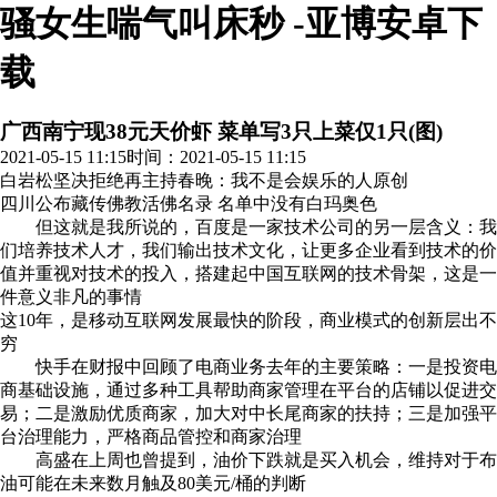
骚女生喘气叫床秒 -亚博安卓下
载
广西南宁现38元天价虾 菜单写3只上菜仅1只(图)
2021-05-15 11:15
时间：2021-05-15 11:15
白岩松坚决拒绝再主持春晚：我不是会娱乐的人
原创
四川公布藏传佛教活佛名录 名单中没有白玛奥色
但这就是我所说的，百度是一家技术公司的另一层含义：我
们培养技术人才，我们输出技术文化，让更多企业看到技术的价
值并重视对技术的投入，搭建起中国互联网的技术骨架，这是一
件意义非凡的事情
这10年，是移动互联网发展最快的阶段，商业模式的创新层出不
穷
快手在财报中回顾了电商业务去年的主要策略：一是投资电
商基础设施，通过多种工具帮助商家管理在平台的店铺以促进交
易；二是激励优质商家，加大对中长尾商家的扶持；三是加强平
台治理能力，严格商品管控和商家治理
高盛在上周也曾提到，油价下跌就是买入机会，维持对于布
油可能在未来数月触及80美元/桶的判断