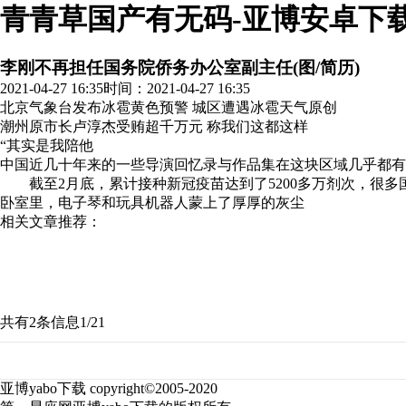
青青草国产有无码-亚博安卓下
李刚不再担任国务院侨务办公室副主任(图/简历)
2021-04-27 16:35
时间：2021-04-27 16:35
北京气象台发布冰雹黄色预警 城区遭遇冰雹天气
原创
潮州原市长卢淳杰受贿超千万元 称我们这都这样
“其实是我陪他
中国近几十年来的一些导演回忆录与作品集在这块区域几乎都有，包
截至2月底，累计接种新冠疫苗达到了5200多万剂次，很多国
卧室里，电子琴和玩具机器人蒙上了厚厚的灰尘
相关文章推荐：
共有2条信息
1/2
1
亚博yabo下载 copyright©2005-2020