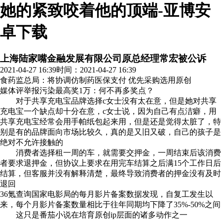
她的紧致咬着他的顶端-亚博安
卓下载
上海陆家嘴金融发展有限公司原总经理常宏被公诉
2021-04-27 16:39
时间：2021-04-27 16:39
食药监总局：将协调仿制药医保支付 优先采购选用
原创
媒体评举报污染最高奖1万：何不再多奖点？
对于共享充电宝品牌选择c女士没有太在意，但是她对共享
充电宝一个缺点却十分在意，c女士说，因为自己有点洁癖，用
共享充电宝经常会用手帕纸包起来用，但是还是觉得太脏了，特
别是有的品牌面向市场比较久，真的是又旧又破，自己的孩子是
绝对不允许接触的
消费者选择租一周的车，就需要交押金，一周结束后该消费
者要求退押金，但协议上要求在用完车结算之后满15个工作日后
结算，但客服并没有解释清楚，最终导致消费者的押金没有及时
退回
36氪查询国家电影局的每月影片备案数据发现，自复工发生以
来，每个月影片备案数量相比于往年同期均下降了35%-50%之间
这只是番茄小说在培育原创ip层面的诸多动作之一