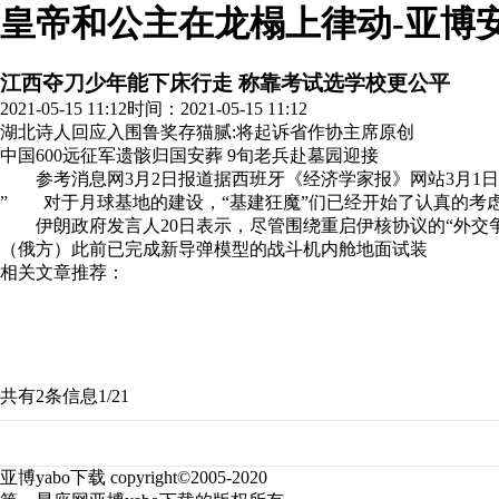
皇帝和公主在龙榻上律动-亚博
江西夺刀少年能下床行走 称靠考试选学校更公平
2021-05-15 11:12
时间：2021-05-15 11:12
湖北诗人回应入围鲁奖存猫腻:将起诉省作协主席
原创
中国600远征军遗骸归国安葬 9旬老兵赴墓园迎接
参考消息网3月2日报道据西班牙《经济学家报》网站3月1日报
” 对于月球基地的建设，“基建狂魔”们已经开始了认真的考
伊朗政府发言人20日表示，尽管围绕重启伊核协议的“外交争执
（俄方）此前已完成新导弹模型的战斗机内舱地面试装
相关文章推荐：
共有2条信息
1/2
1
亚博yabo下载 copyright©2005-2020