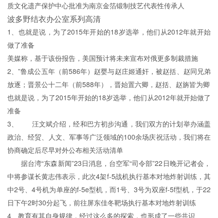
质文化遗产保护中心批准为南京金箔锻制技艺代表性传承人
波多野结衣办公室系列高清
1、也就是说，为了2015年开始的18岁选举，他们从2012年就开始
做了准备
美媒称，基于该份报告，美国预计将未来宣布对俄更多制裁措施
2、”鲁成公五年（前586年）赵婴与赵庄姬通奸，被赵括、赵同兄弟
放逐；晋景公十二年（前588年），晋始置六卿，赵括、赵旃皆为卿
也就是说，为了2015年开始的18岁选举，他们从2012年就开始做了
准备
3、 汪文斌介绍，经和巴方初步沟通，我们双方的计划举办涵盖
政治、经贸、人文、军事等广泛领域的100余场庆祝活动，我们将在
协商确定后尽早对外公布相关活动清单
据台湾“东森新闻”23日消息，台空军“司令部”22日晚开记者会，
中将参谋长黄志伟表示，此次4架f-5战机执行基本对地炸射训练，其
中2号、4号机为单座的f-5e型机，而1号、3号为双座f-5f型机，于22
日下午2时30分起飞，前往屏东佳冬靶场执行基本对地炸射训练
4、教育有其自身规律，经过这么多的探索，也形成了一些共识