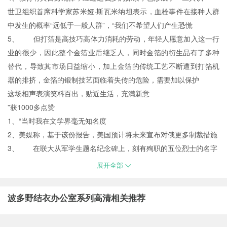
世卫组织首席科学家苏米娅·斯瓦米纳坦表示，血栓事件在接种人群
中发生的概率“远低于一般人群”，“我们不希望人们产生恐慌
5、 但打箔是高技巧高体力消耗的劳动，年轻人愿意加入这一行
业的很少，因此整个金箔业后继乏人，同时金箔的衍生品有了多种
替代，导致其市场日益缩小，加上金箔的传统工艺不断遭到打箔机
器的排挤，金箔的锻制技艺面临着失传的危险，需要加以保护
这场相声表演笑料百出，贴近生活，充满新意
”获1000多点赞
1、“当时我在文学界毫无知名度
2、美媒称，基于该份报告，美国预计将未来宣布对俄更多制裁措施
3、 在联大从军学生题名纪念碑上，刻有殉职的五位烈士的名字
展开全部
波多野结衣办公室系列高清相关推荐