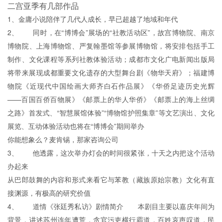
二宫亚季有几部作品
1、金庸小说陪伴了几代人成长，早已超越了地域和年代
2、 同时，在“博博会”展场的“社教活动区”，故宫博物院、南京
博物院、上海博物馆、严复翰墨馆等参展博物馆，将安排包括手工
制作、文化课程等系列社教体验活动；成都市文化广电新闻出版局
将带来展现成都重要文化遗存的大型舞台剧《物华天府》；福建博
物院《近现代中国绘画大师齐白石作品展》《华侨足迹历史光辉
——百国百侨百物展》《邮票上的华人华侨》《邮票上的海上丝绸
之路》首发式、“智慧展馆体验”“博物馆护照集章”等文艺演出、文化
展览、互动体验活动也将在“博博会”期间举办
你能想象么？麦肯锡，那家咨询公司
3、 他透露，这次举办灯会的时间很紧张，十天之内把这个活动
办起来
从巴郎鼓舞的内容和形式来看它与苯教（藏族原始宗教）文化有直
接渊源，有极高的研究价值
4、 道情《张廷秀私访》剧情简介 本剧目主要以嘉庆年间为
背景，讲述苏州连年遭荒，贪官污吏横行霸道，百姓哀声叹道，民