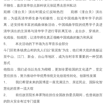
不聊生，嘉庆皇帝饮点新科状元张廷秀去苏州私访
宛梆《潼台关》演出时观众们反响热烈 宛梆《潼台关》演出
前，为提高清华师生参与积极性，拉近中国戏曲与青年学子的距
离，还安排有丰富的戏曲体验活动，中国戏曲学院的优秀学子及进
清华演出的主演将与清华学子进行零距离互动，走台步、穿戏衣、
化戏妆、拍戏照，让清华师生真正领略中国戏曲的魅力和风采
5、 本次活动的下半场为古琴音乐会部分
斗门区乾务镇虎山村的先人们以“装泥鱼”为生，他们将大批的鱼贩运
至中山、江门、新会、台山等地区，成为当时非常重要的一种贸易
形式
他指出，我们必当以先生为楷模，更加珍爱祖国的文化遗产，坚定
责任担当，努力推动中华优秀传统文化创造性转化、创新性发展
1、 我们希望未来的国博是一座充满活力、亲近民众、国际化智
慧化的世界一流大馆
2、 前任故宫院长单霁翔在担任全国政协委员期间，也曾就故宫
的防火安全有过专门提案