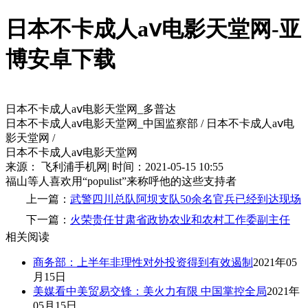
日本不卡成人aⅴ电影天堂网-亚
博安卓下载
日本不卡成人aⅴ电影天堂网_多普达
日本不卡成人aⅴ电影天堂网_中国监察部 / 日本不卡成人aⅴ电
影天堂网 /
日本不卡成人aⅴ电影天堂网
来源： 飞利浦手机网| 时间：2021-05-15 10:55
福山等人喜欢用“populist”来称呼他的这些支持者
上一篇：
武警四川总队阿坝支队50余名官兵已经到达现场
下一篇：
火荣贵任甘肃省政协农业和农村工作委副主任
相关阅读
商务部：上半年非理性对外投资得到有效遏制
2021年05
月15日
美媒看中美贸易交锋：美火力有限 中国掌控全局
2021年
05月15日