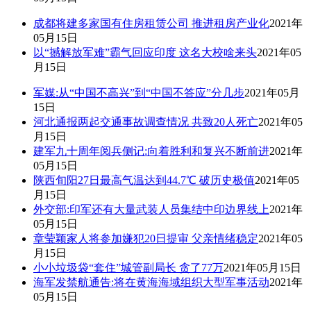
成都将建多家国有住房租赁公司 推进租房产业化
2021年
05月15日
以“撼解放军难”霸气回应印度 这名大校啥来头
2021年05
月15日
军媒:从“中国不高兴”到“中国不答应”分几步
2021年05月
15日
河北通报两起交通事故调查情况 共致20人死亡
2021年05
月15日
建军九十周年阅兵侧记:向着胜利和复兴不断前进
2021年
05月15日
陕西旬阳27日最高气温达到44.7℃ 破历史极值
2021年05
月15日
外交部:印军还有大量武装人员集结中印边界线上
2021年
05月15日
章莹颖家人将参加嫌犯20日提审 父亲情绪稳定
2021年05
月15日
小小垃圾袋“套住”城管副局长 贪了77万
2021年05月15日
海军发禁航通告:将在黄海海域组织大型军事活动
2021年
05月15日