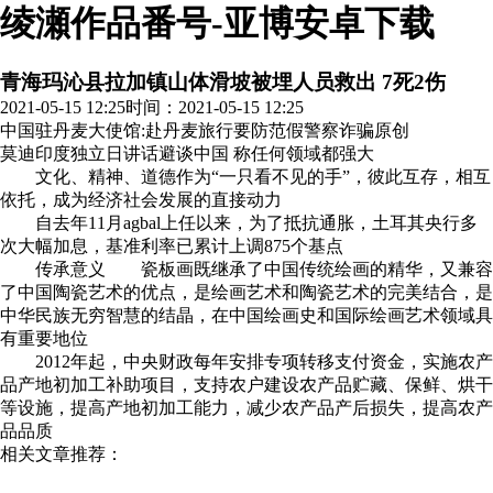
绫瀬作品番号-亚博安卓下载
青海玛沁县拉加镇山体滑坡被埋人员救出 7死2伤
2021-05-15 12:25
时间：2021-05-15 12:25
中国驻丹麦大使馆:赴丹麦旅行要防范假警察诈骗
原创
莫迪印度独立日讲话避谈中国 称任何领域都强大
文化、精神、道德作为“一只看不见的手”，彼此互存，相互
依托，成为经济社会发展的直接动力
自去年11月agbal上任以来，为了抵抗通胀，土耳其央行多
次大幅加息，基准利率已累计上调875个基点
传承意义 瓷板画既继承了中国传统绘画的精华，又兼容
了中国陶瓷艺术的优点，是绘画艺术和陶瓷艺术的完美结合，是
中华民族无穷智慧的结晶，在中国绘画史和国际绘画艺术领域具
有重要地位
2012年起，中央财政每年安排专项转移支付资金，实施农产
品产地初加工补助项目，支持农户建设农产品贮藏、保鲜、烘干
等设施，提高产地初加工能力，减少农产品产后损失，提高农产
品品质
相关文章推荐：