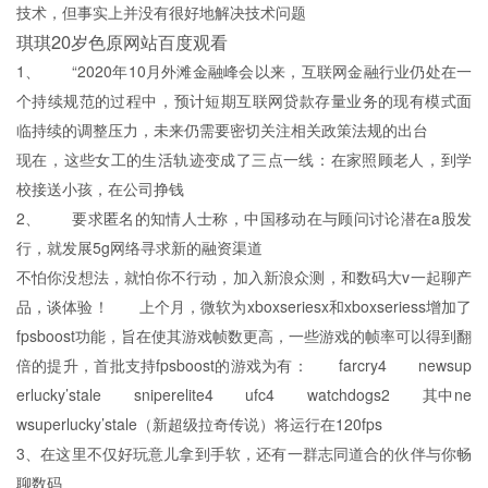
技术，但事实上并没有很好地解决技术问题
琪琪20岁色原网站百度观看
1、 “2020年10月外滩金融峰会以来，互联网金融行业仍处在一
个持续规范的过程中，预计短期互联网贷款存量业务的现有模式面
临持续的调整压力，未来仍需要密切关注相关政策法规的出台
现在，这些女工的生活轨迹变成了三点一线：在家照顾老人，到学
校接送小孩，在公司挣钱
2、 要求匿名的知情人士称，中国移动在与顾问讨论潜在a股发
行，就发展5g网络寻求新的融资渠道
不怕你没想法，就怕你不行动，加入新浪众测，和数码大v一起聊产
品，谈体验！ 上个月，微软为xboxseriesx和xboxseriess增加了
fpsboost功能，旨在使其游戏帧数更高，一些游戏的帧率可以得到翻
倍的提升，首批支持fpsboost的游戏为有： farcry4 newsup
erlucky’stale sniperelite4 ufc4 watchdogs2 其中ne
wsuperlucky’stale（新超级拉奇传说）将运行在120fps
3、在这里不仅好玩意儿拿到手软，还有一群志同道合的伙伴与你畅
聊数码