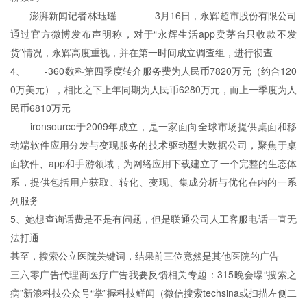
澎湃新闻记者林珏瑶 3月16日，永辉超市股份有限公司
通过官方微博发布声明称，对于“永辉生活app卖茅台只收款不发
货”情况，永辉高度重视，并在第一时间成立调查组，进行彻查
4、 -360数科第四季度转介服务费为人民币7820万元（约合120
0万美元），相比之下上年同期为人民币6280万元，而上一季度为人
民币6810万元
ironsource于2009年成立，是一家面向全球市场提供桌面和移
动端软件应用分发与变现服务的技术驱动型大数据公司，聚焦于桌
面软件、app和手游领域，为网络应用下载建立了一个完整的生态体
系，提供包括用户获取、转化、变现、集成分析与优化在内的一系
列服务
5、她想查询话费是不是有问题，但是联通公司人工客服电话一直无
法打通
甚至，搜索公立医院关键词，结果前三位竟然是其他医院的广告
三六零广告代理商医疗广告我要反馈相关专题：315晚会曝“搜索之
病”新浪科技公众号“掌”握科技鲜闻（微信搜索techsina或扫描左侧二