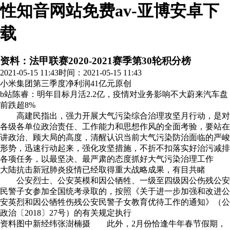
性知音网站免费av-亚博安卓下
载
资料：法甲联赛2020-2021赛季第30轮积分榜
2021-05-15 11:43
时间：2021-05-15 11:43
小米集团第三季度净利润41亿元
原创
b站陈睿：明年目标月活2.2亿，疫情对业务影响不大蔚来汽车盘
前跌超8%
高建民指出，强力开展大气污染综合治理攻坚月行动，是对
各级各单位政治责任、工作能力和思想作风的全面考验，要站在
讲政治、顾大局的高度，清醒认识当前大气污染防治面临的严峻
形势，迅速行动起来，强化攻坚措施，不折不扣落实好治污减排
各项任务，以最坚决、最严肃的态度抓好大气污染治理工作
大陆抗击新冠肺炎疫情已经取得重大战略成果，有目共睹
公安烈士、公安英模和因公牺牲、一级至四级因公伤残公安
民警子女参加全国统考录取的，按照《关于进一步加强和改进公
安英烈和因公牺牲伤残公安民警子女教育优待工作的通知》（公
政治〔2018〕27号）的有关规定执行
资料图中新经纬张澍楠摄 此外，2月份恰逢牛年春节假期，