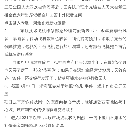
三届全国人大四次会议闭幕后，国务院总理李克强在人民大会堂三
楼金色大厅出席记者会并回答中外记者提问
点击进入专题：聚焦香港新冠疫情
2、 东航技术飞机维修部总经理苟俊哲表示：“今年夏季台风
多、暴雨多，停场飞机数量也较多，我们提前预判，采取了充分的
保障措施，包括将部分飞机进行加油增重，还有部分飞机拖至有合
适机位进行系留
向银行申请经营贷时，抵押的房产购买没满半年，在最近3个月
内又买了房子，那么“恭喜你”：如果是在深圳拿经营贷炒房，又符合
这些条件，还被银行发现了，贷款可能就会被银行收回去
3、截至3月21日，浙商证券对于年报“乌龙”事件，还未作出公开回
应
项目是市郊铁路线网中的东西向核心干线，能够加强西南地区与中
心城、城市副中心的快速轨道交通联系
4、进入2021年以来，a股市场波动极为剧烈，一向不显山不露水的
社保基金却频频现身a股调研名单