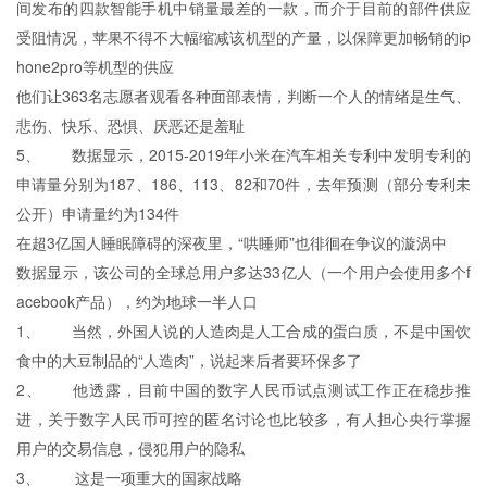
间发布的四款智能手机中销量最差的一款，而介于目前的部件供应
受阻情况，苹果不得不大幅缩减该机型的产量，以保障更加畅销的ip
hone2pro等机型的供应
他们让363名志愿者观看各种面部表情，判断一个人的情绪是生气、
悲伤、快乐、恐惧、厌恶还是羞耻
5、 数据显示，2015-2019年小米在汽车相关专利中发明专利的
申请量分别为187、186、113、82和70件，去年预测（部分专利未
公开）申请量约为134件
在超3亿国人睡眠障碍的深夜里，“哄睡师”也徘徊在争议的漩涡中
数据显示，该公司的全球总用户多达33亿人（一个用户会使用多个f
acebook产品），约为地球一半人口
1、 当然，外国人说的人造肉是人工合成的蛋白质，不是中国饮
食中的大豆制品的“人造肉”，说起来后者要环保多了
2、 他透露，目前中国的数字人民币试点测试工作正在稳步推
进，关于数字人民币可控的匿名讨论也比较多，有人担心央行掌握
用户的交易信息，侵犯用户的隐私
3、 这是一项重大的国家战略