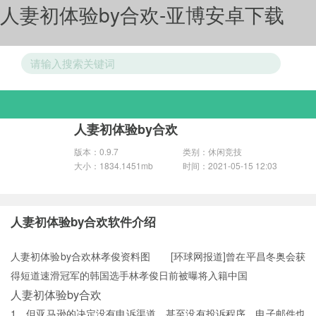
人妻初体验by合欢-亚博安卓下载
游戏分类
人妻初体验by合欢
版本：0.9.7
类别：休闲竞技
大小：1834.1451mb
时间：2021-05-15 12:03
人妻初体验by合欢软件介绍
人妻初体验by合欢林孝俊资料图 [环球网报道]曾在平昌冬奥会获
得短道速滑冠军的韩国选手林孝俊日前被曝将入籍中国
人妻初体验by合欢
1、但亚马逊的决定没有申诉渠道，甚至没有投诉程序，电子邮件也