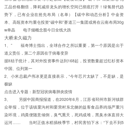
工品价格翻倍，降耗减排龙头的增长空间已彻底打开！绿氢替代趋
势下，已有企业在抢先布局（名单）【碳中和动态分析】中金资
本、高瓴资本均重仓投资“碳中和”赛道三一集团或将在云南布局30g
w单晶 电子烟概念股今日全线大跌
大桥未久磁力
1、” 福奇博士指出，全球合作之所以重要，第一个原因是出于
道义责任，第二个原因在于病毒变异
据it桔子统计，其对外投资事件达到168起，投资数量超过红杉资本
中国、位列第一
2、小米总裁卢伟冰更是直接表示，“今年芯片太缺了，不是缺，是
极缺
点击进入专题：新型冠状病毒肺炎疫情
3、 另据中国商报报道，在2020年6月，江苏省邳州市新河镇群
众举报，位于该镇栗沟村和栗营村东北侧的益客食品养鸡场严重污
染环境，鸡粪便随意倾倒，臭气熏天，死鸡成堆，黑臭水体直排大
运河…… 当时正值水稻插秧季节，村民害怕下水：“下去不到5