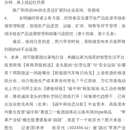
分钟，身上就起红疙瘩
推广和培训okr的生意还扩展到企业咨询、等领域
4、 在明确经营者义务方面，经营者应当遵守农产品批发市场各
项管理制度，加强农产品进货、运输、贮存、销售等环节管理，加
强冷链农产品追溯管理和病毒污染防控（第十四条、第十五条）
最后，值得注意的是，周六早些时候，美联储宣布本月底即将
到期的slr不会延期
5、未来，很可能要跳出家电行业，构建以家为场景的智慧生活平台
投资研报【券商荐股精选】龙头股的“合理位置”与“安全边际”在哪
里？周期股这一风险曝光【新能源汽车每日动见】上游资源价格涨
跌分化，动力电池生产成本将有何变化？千亿营收、万亿市值电动
化上市公司呼之欲出【硬核研报】“碳中和”框架落地 化工品价格翻
倍，降耗减排龙头的增长空间已彻底打开！绿氢替代趋势下，已有
企业在抢先布局（名单）【碳中和动态分析】中金资本、高瓴资本
均重仓投资“碳中和”赛道三一集团或将在云南布局30gw单晶 “苹
果产业链”概念股遭遇集体“踩踏”，谁是下一个欧菲光？图片来源：
图虫 记者|郭净净 欧菲光（002456.sz）被“踢出”苹果产业