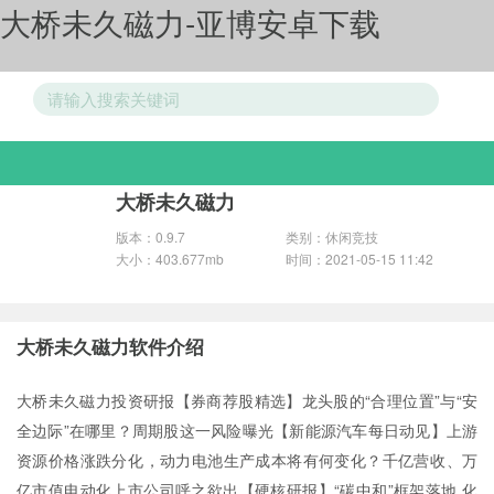
大桥未久磁力-亚博安卓下载
游戏分类
大桥未久磁力
版本：0.9.7
类别：休闲竞技
大小：403.677mb
时间：2021-05-15 11:42
大桥未久磁力软件介绍
大桥未久磁力投资研报【券商荐股精选】龙头股的“合理位置”与“安
全边际”在哪里？周期股这一风险曝光【新能源汽车每日动见】上游
资源价格涨跌分化，动力电池生产成本将有何变化？千亿营收、万
亿市值电动化上市公司呼之欲出【硬核研报】“碳中和”框架落地 化