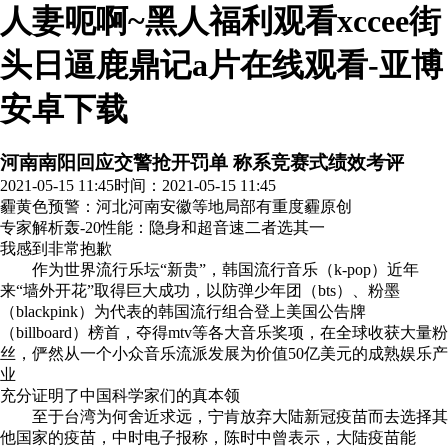
人妻呃啊~黑人福利观看xccee街
头日逼鹿鼎记a片在线观看-亚博
安卓下载
河南南阳回应交警抢开罚单 称系竞赛式绩效考评
2021-05-15 11:45
时间：2021-05-15 11:45
霾黄色预警：河北河南安徽等地局部有重度霾
原创
专家解析轰-20性能：隐身和超音速二者选其一
我感到非常抱歉
作为世界流行乐坛“新贵”，韩国流行音乐（k-pop）近年
来“墙外开花”取得巨大成功，以防弹少年团（bts）、粉墨
（blackpink）为代表的韩国流行组合登上美国公告牌
（billboard）榜首，夺得mtv等各大音乐奖项，在全球收获大量粉
丝，俨然从一个小众音乐流派发展为价值50亿美元的成熟娱乐产
业
充分证明了中国科学家们的真本领
至于台湾为何舍近求远，宁肯放弃大陆新冠疫苗而去选择其
他国家的疫苗，中时电子报称，陈时中曾表示，大陆疫苗能