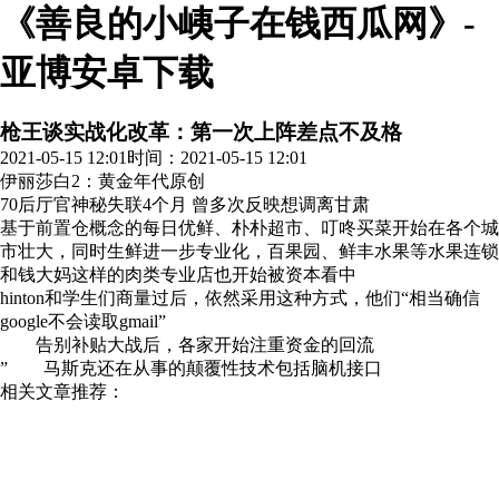
《善良的小峓子在钱西瓜网》-
亚博安卓下载
枪王谈实战化改革：第一次上阵差点不及格
2021-05-15 12:01
时间：2021-05-15 12:01
伊丽莎白2：黄金年代
原创
70后厅官神秘失联4个月 曾多次反映想调离甘肃
基于前置仓概念的每日优鲜、朴朴超市、叮咚买菜开始在各个城
市壮大，同时生鲜进一步专业化，百果园、鲜丰水果等水果连锁
和钱大妈这样的肉类专业店也开始被资本看中
hinton和学生们商量过后，依然采用这种方式，他们“相当确信
google不会读取gmail”
告别补贴大战后，各家开始注重资金的回流
” 马斯克还在从事的颠覆性技术包括脑机接口
相关文章推荐：