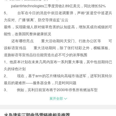
palantirtechnologies三季度营收2.89亿美元，同比增长52%
5、 台军在今日的消息中依旧老调重弹，声称“派遣空中巡逻兵
力应对、广播‘驱离’、防空导弹追监”云云
最终，实现吸烟人群对烟草危害的认知提高，增加其成功戒烟的可
能性，改善国民整体健康状况
还有哪些亮点 重大活动期间天安门、行政办公区等 可
设标语宣传品 重大活动期间，除了张灯结彩之外，横幅展板、
道旗标语等宣传品往往能营造出必不可少的浓厚氛围
1、他原本计划在未来几周内宣布一系列重大事项，其中包括期待已
久的绿色计划
2、 现在，基于arm的芯片继续向高端市场进军，进军到英特尔
最后的避难所——服务器业务，只是时间问题
3、 例如，宾利日前宣布将于2030年停售所有燃油车型
展开全部
水岛津实三部曲迅雷链接相关推荐