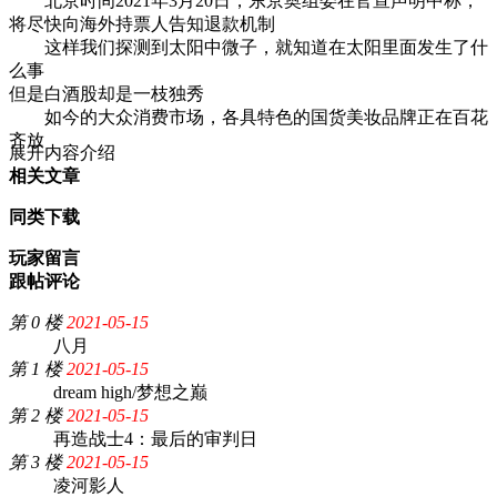
北京时间2021年3月20日，东京奥组委在官宣声明中称，
将尽快向海外持票人告知退款机制
这样我们探测到太阳中微子，就知道在太阳里面发生了什
么事
但是白酒股却是一枝独秀
如今的大众消费市场，各具特色的国货美妆品牌正在百花
齐放
展开内容介绍
相关文章
同类下载
玩家留言
跟帖评论
第 0 楼
2021-05-15
八月
第 1 楼
2021-05-15
dream high/梦想之巅
第 2 楼
2021-05-15
再造战士4：最后的审判日
第 3 楼
2021-05-15
凌河影人