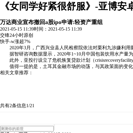
《女同学好紧很舒服》-亚博安
万达商业宣布撤回a股ipo申请:轻资产重组
2021-05-15 11:39
时间：2021-05-15 11:39
交锋24小时
原创
快手-w涨超7%
2020年3月，广西兴业县人民检察院依法对栗利九涉嫌利用影
据智研咨询数据显示，2020年1~10月中国包装饮用水产量为7574
此外，亚投行设立了危机恢复贷款计划（crisisrecoveryfaci
值得一提的是，土耳其金融市场的动荡，与其政策面的变
相关文章推荐：
共有2条信息
1/2
1