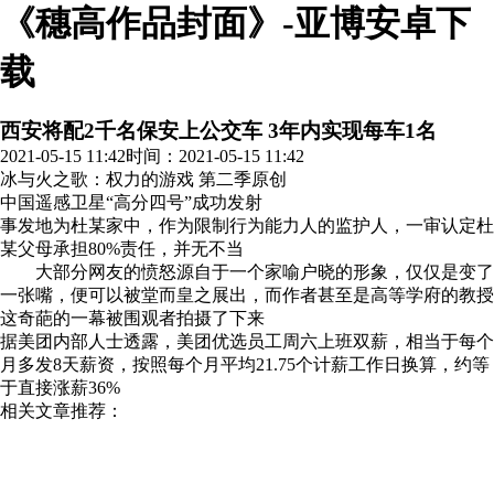
《穗高作品封面》-亚博安卓下
载
西安将配2千名保安上公交车 3年内实现每车1名
2021-05-15 11:42
时间：2021-05-15 11:42
冰与火之歌：权力的游戏 第二季
原创
中国遥感卫星“高分四号”成功发射
事发地为杜某家中，作为限制行为能力人的监护人，一审认定杜
某父母承担80%责任，并无不当
大部分网友的愤怒源自于一个家喻户晓的形象，仅仅是变了
一张嘴，便可以被堂而皇之展出，而作者甚至是高等学府的教授
这奇葩的一幕被围观者拍摄了下来
据美团内部人士透露，美团优选员工周六上班双薪，相当于每个
月多发8天薪资，按照每个月平均21.75个计薪工作日换算，约等
于直接涨薪36%
相关文章推荐：