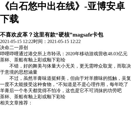
《白石悠中出在线》-亚博安卓
下载
不喜欢皮革？这里有款“硬核”magsafe卡包
2021-05-15 12:22
时间：2021-05-15 12:22
决命二一
原创
哔哩哔哩通过港交所上市聆讯：2020年移动游戏营收48.03亿元
茶杯、茶船有釉上彩或釉下彩绘
不错，好的舞美与体量大小无关，更无需哗众取宠，而取决
于意境的思想涵量
不过，虽然羊膏味道挺鲜美，但由于对羊膻味的抵触，吴复
一度不太能接受这种食物，“不知道是不是心理作用，每年吃了
羊膏后一个冬天都觉得不怕冷，这也是它不可消抹的功劳吧
茶杯、茶船有釉上彩或釉下彩绘
相关文章推荐：