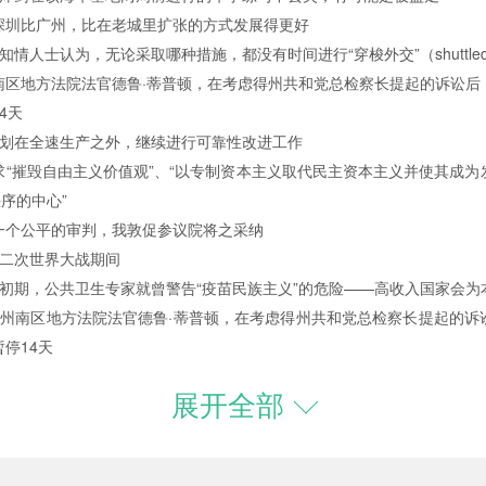
，深圳比广州，比在老城里扩张的方式发展得更好
士认为，无论采取哪种措施，都没有时间进行“穿梭外交”（shuttledi
地方法院法官德鲁·蒂普顿，在考虑得州共和党总检察长提起的诉讼后
4天
在全速生产之外，继续进行可靠性改进工作
“摧毁自由主义价值观”、“以专制资本主义取代民主资本主义并使其成
秩序的中心”
个公平的审判，我敦促参议院将之采纳
二次世界大战期间
期，公共卫生专家就曾警告“疫苗民族主义”的危险——高收入国家会
，得州南区地方法院法官德鲁·蒂普顿，在考虑得州共和党总检察长提起的诉讼后
停14天
展开全部