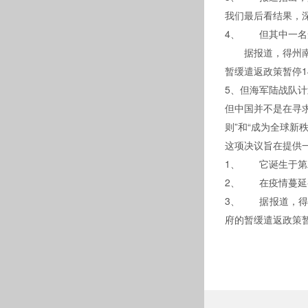
我们最后看结果
4、 但其中一名知情人
据报道，得州南区
暂缓遣返政策暂停1
5、但海军陆战队计划
但中国并不是在寻求
则”和“成为全球新
这项决议旨在提供一
1、 它诞生于第
2、 在疫情蔓延初
3、 据报道
府的暂缓遣返政策暂