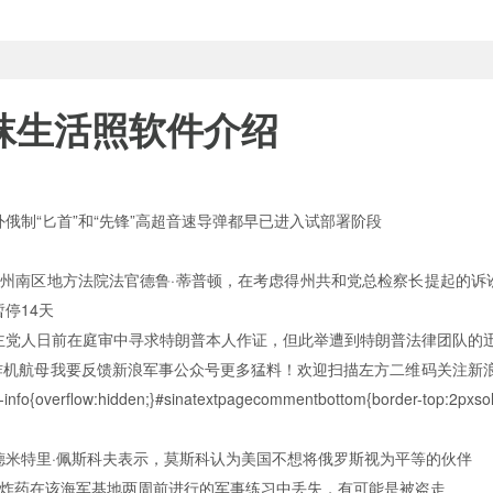
袜生活照软件介绍
俄制“匕首”和“先锋”高超音速导弹都早已进入试部署阶段
，得州南区地方法院法官德鲁·蒂普顿，在考虑得州共和党总检察长提起的诉讼
停14天
日前在庭审中寻求特朗普本人作证，但此举遭到特朗普法律团队的
炸机航母我要反馈新浪军事公众号更多猛料！欢迎扫描左方二维码关注新浪
-info{overflow:hidden;}#sinatextpagecommentbottom{border-top:2pxsol
里·佩斯科夫表示，莫斯科认为美国不想将俄罗斯视为平等的伙伴
，炸药在该海军基地两周前进行的军事练习中丢失，有可能是被盗走