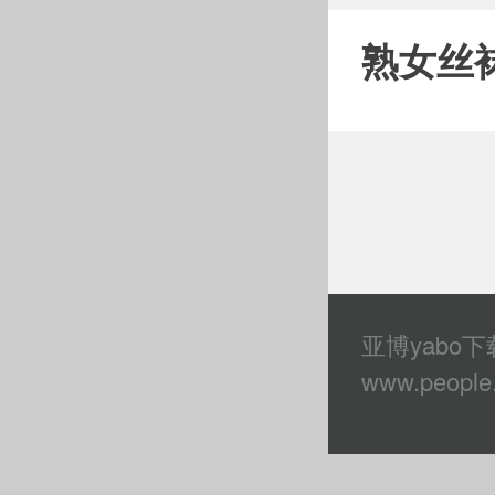
熟女丝
亚博yabo下载 
www.people.c